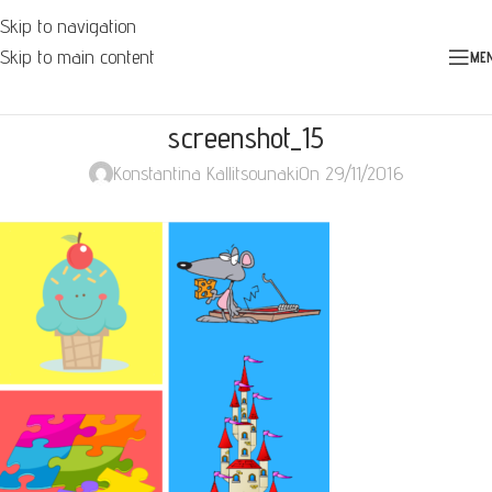
Skip to navigation
Skip to main content
ME
screenshot_15
Konstantina Kallitsounaki
On 29/11/2016