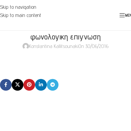
Skip to navigation
Skip to main content
ME
φωνολογικη επιγνωση
Konstantina Kallitsounaki
On 30/06/2016