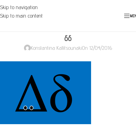
Skip to navigation
Skip to main content
ME
δδ
Konstantina Kallitsounaki
On 12/04/2016