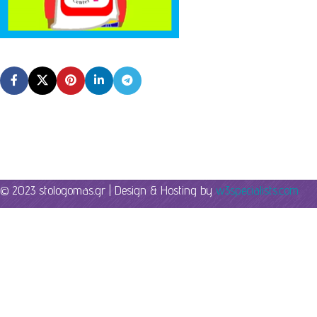
© 2023 stologomas.gr | Design & Hosting by
w3specialists.com