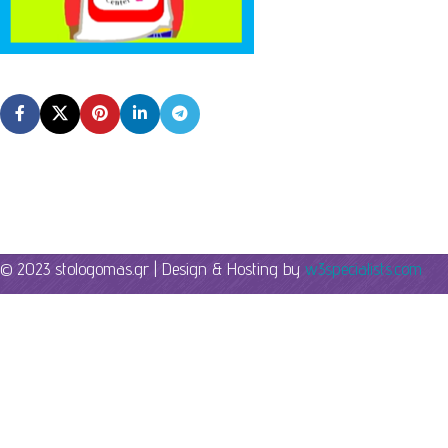
© 2023 stologomas.gr | Design & Hosting by
w3specialists.com