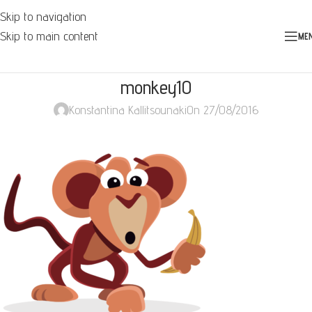
Skip to navigation
Skip to main content
ME
monkey10
Konstantina Kallitsounaki
On 27/08/2016