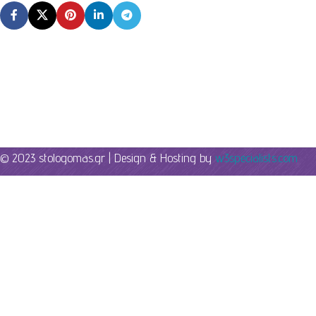
© 2023 stologomas.gr | Design & Hosting by
w3specialists.com