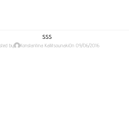
sss
sted by
Konstantina Kallitsounaki
On 09/06/2016