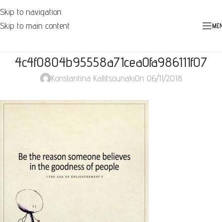
Skip to navigation
Skip to main content
ME
4c4f0804b95558a71cea0fa986111f07
Konstantina Kallitsounaki
On 06/11/2018