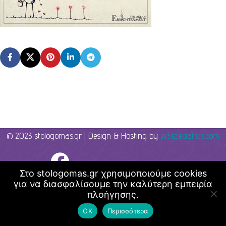
© 2023 stologomas.gr | Design & Hosting by
w3specialists.com
Λογοθεραπεία - Στο λόγο μας
Στο stologomas.gr χρησιμοποιούμε cookies
για να διασφαλίσουμε την καλύτερη εμπειρία
πλοήγησης.
ΟΚ
Περισσότερα