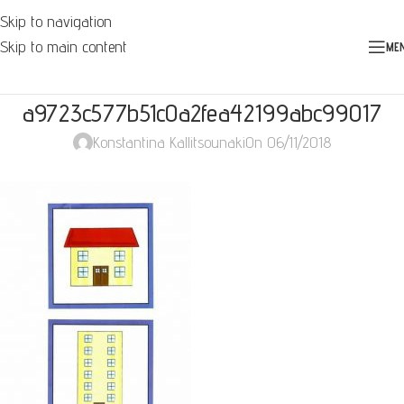
Skip to navigation
Skip to main content
ME
a9723c577b51c0a2fea42199abc99017
Konstantina Kallitsounaki
On 06/11/2018