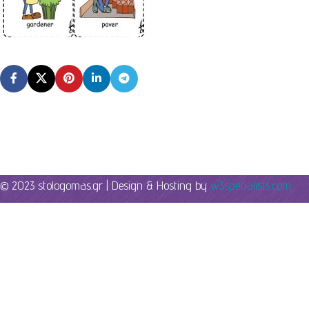
© 2023 stologomas.gr | Design & Hosting by
w3specialists.com