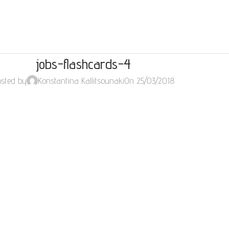
jobs-flashcards-4
sted by
Konstantina Kallitsounaki
On 25/03/2018