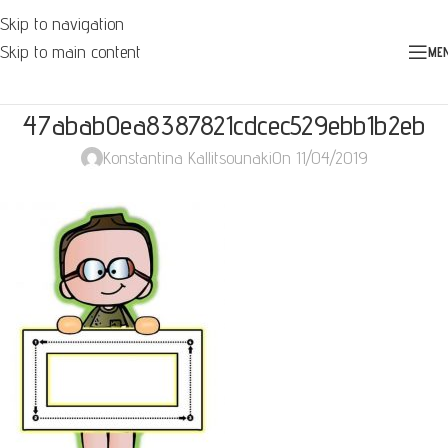
Skip to navigation
Skip to main content
ME
47abab0ea8387821cdcec529ebb1b2eb
Konstantina Kallitsounaki
On 11/04/2019