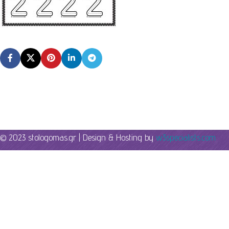
© 2023 stologomas.gr | Design & Hosting by
w3specialists.com