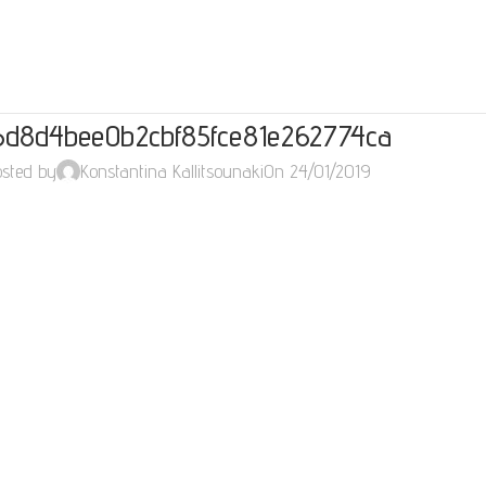
6d8d4bee0b2cbf85fce81e262774ca
sted by
Konstantina Kallitsounaki
On 24/01/2019