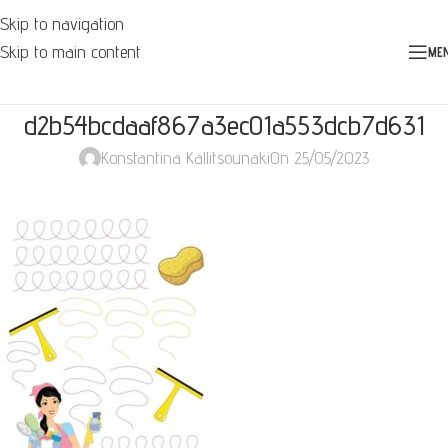
Skip to navigation
Skip to main content
ME
d2b54bcdaaf867a3ec01a553dcb7d631
Konstantina Kallitsounaki
On 25/05/2023