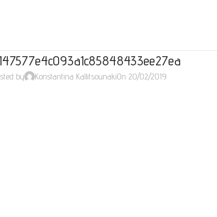
147577e4c093a1c85848433ee27ea
sted by
Konstantina Kallitsounaki
On 20/02/2019