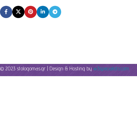
© 2023 stologomas.gr | Design & Hosting by
w3specialists.com