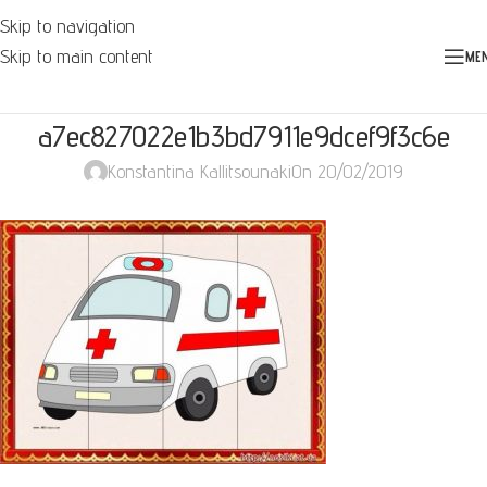
Skip to navigation
Skip to main content
ME
a7ec827022e1b3bd7911e9dcef9f3c6e
Konstantina Kallitsounaki
On 20/02/2019