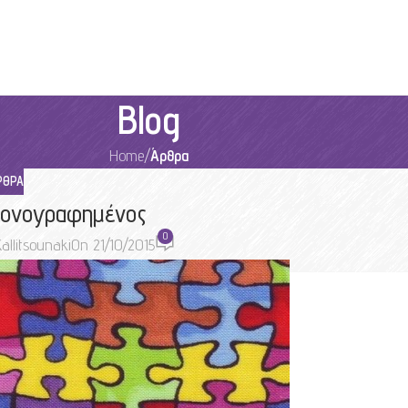
Blog
Home
/
Άρθρα
ΡΘΡΑ
ικονογραφημένος
0
allitsounaki
On 21/10/2015