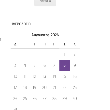
Σύνδεσμοι
ΗΜΕΡΟΛΌΓΙΟ
Αύγουστος 2026
ά
Δ
Τ
Τ
Π
Π
Σ
Κ
1
2
3
4
5
6
7
8
9
10
11
12
13
14
15
16
17
18
19
20
21
22
23
24
25
26
27
28
29
30
31