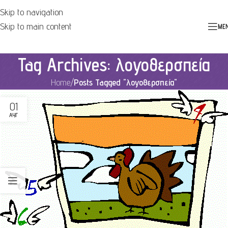
Skip to navigation
Skip to main content
ME
Tag Archives: λογοθερσπεία
Home
/
Posts Tagged "λογοθερσπεία"
01
ΑΥΓ