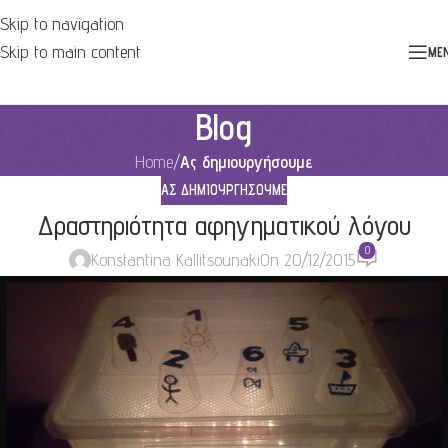
Skip to navigation
Skip to main content
ME
Blog
Home
/
Ας δημιουργήσουμε
ΑΣ ΔΗΜΙΟΥΡΓΉΣΟΥΜΕ
Δραστηριότητα αφηγηματικού λόγου
0
Konstantina Kallitsounaki
On 20/12/2015