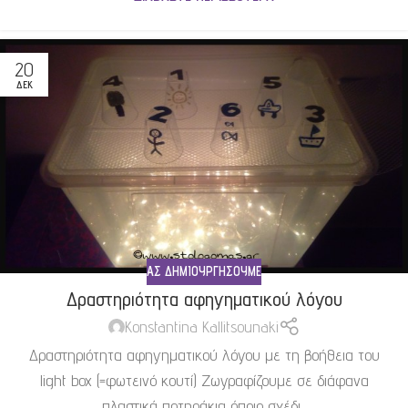
20
ΔΕΚ
ΑΣ ΔΗΜΙΟΥΡΓΉΣΟΥΜΕ
Δραστηριότητα αφηγηματικού λόγου
Konstantina Kallitsounaki
Δραστηριότητα αφηγηματικού λόγου με τη βοήθεια του
light box (=φωτεινό κουτί) Ζωγραφίζουμε σε διάφανα
πλαστικά ποτηράκια όποιο σχέδι...