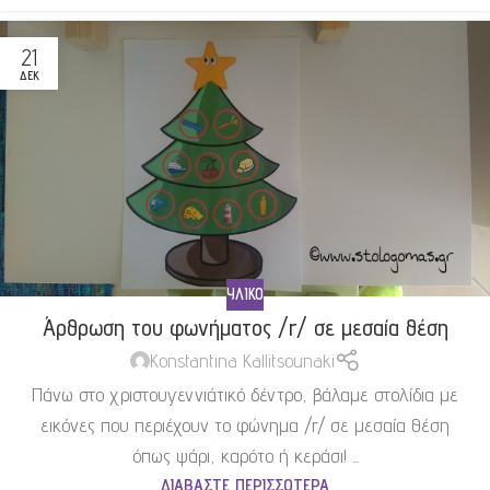
21
ΔΕΚ
ΥΛΙΚΌ
Άρθρωση του φωνήματος /r/ σε μεσαία θέση
Konstantina Kallitsounaki
Πάνω στο χριστουγεννιάτικό δέντρο, βάλαμε στολίδια με
εικόνες που περιέχουν το φώνημα /r/ σε μεσαία θέση
όπως ψάρι, καρότο ή κεράσι! ...
ΔΙΑΒΆΣΤΕ ΠΕΡΙΣΣΌΤΕΡΑ