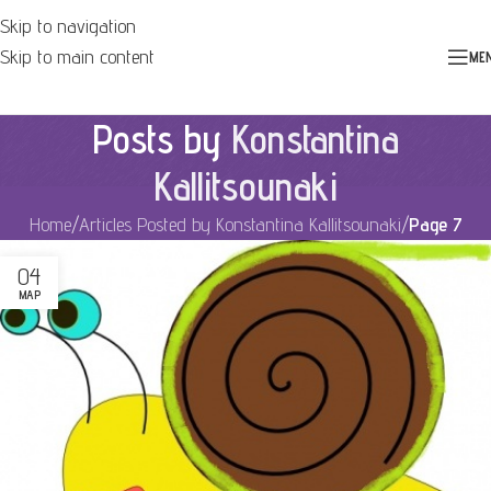
Skip to navigation
Skip to main content
ME
Posts by
Konstantina
Kallitsounaki
Home
/
Articles Posted by Konstantina Kallitsounaki
/
Page 7
04
ΜΑΡ