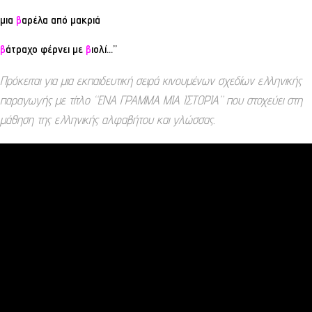
μια
β
αρέλα από μακριά
β
άτραχο φέρνει με
β
ιολί…”
Πρόκειται για μια εκπαιδευτική σειρά κινουμένων σχεδίων ελληνικής
παραγωγής με τίτλο “ΕΝΑ ΓΡΑΜΜΑ ΜΙΑ ΙΣΤΟΡΙΑ” που στοχεύει στη
μάθηση της ελληνικής αλφαβήτου και γλώσσας.