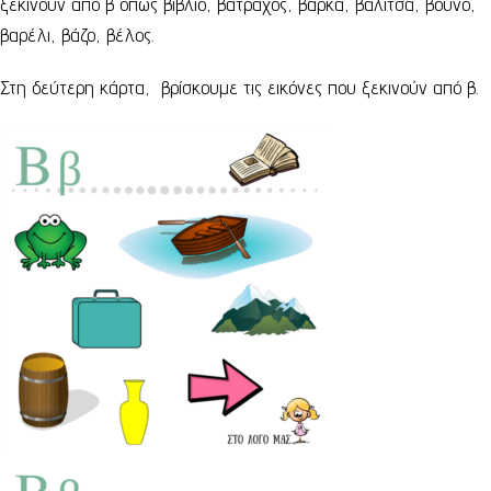
ξεκινούν από β όπως βιβλίο, βάτραχος, βάρκα, βαλίτσα, βουνό,
βαρέλι, βάζο, βέλος.
Στη δεύτερη κάρτα, βρίσκουμε τις εικόνες που ξεκινούν από β.