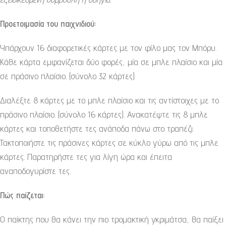
Προετοιμασία του παιχνιδιού:
Υπάρχουν 16 διαφορετικές κάρτες με τον φίλο μας τον Μπόρυ.
Κάθε κάρτα εμφανίζεται δύο φορές, μία σε μπλε πλαίσιο και μία
σε πράσινο πλαίσιο. (σύνολο 32 κάρτες)
Διαλέξτε 8 κάρτες με το μπλε πλαίσιο και τις αντίστοιχες με το
πράσινο πλαίσιο. (σύνολο 16 κάρτες). Ανακατέψτε τις 8 μπλε
κάρτες και τοποθετήστε τες ανάποδα πάνω στο τραπέζι.
Τακτοποιήστε τις πράσινες κάρτες σε κύκλο γύρω από τις μπλε
κάρτες. Παρατηρήστε τες για λίγη ώρα και έπειτα
αναποδογυρίστε τες.
Πώς παίζεται:
Ο παίκτης που θα κάνει την πιο τρομακτική γκριμάτσα, θα παίξει